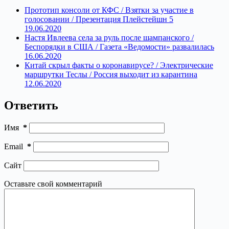
Прототип консоли от КФС / Взятки за участие в
голосовании / Презентация Плейстейшн 5
19.06.2020
Настя Ивлеева села за руль после шампанского /
Беспорядки в США / Газета «Ведомости» развалилась
16.06.2020
Китай скрыл факты о коронавирусе? / Электрические
маршрутки Теслы / Россия выходит из карантина
12.06.2020
Ответить
Имя
*
Email
*
Сайт
Оставьте свой комментарий