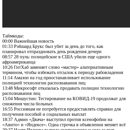
Таймкоды:
00:00 Важнейшая новость
01:33 Рэйшард Брукс был убит за день до того, как
планировал отпраздновать день рождения дочери
08:57 28 пуль: полицейские в США убили еще одного
афроамериканца
10:26 ГитХаб заменяет слово «мастер» альтернативным
термином, чтобы избежать отсылок к периоду рабовладения
11:14 Амазон на год приостанавливает использование
полицией технологии распознавания лиц
13:48 Микрософт отказалась продавать полиции технологию
распознавания лиц
15:04 Мишустин: Тестирование на КОВИД-19 продолжат для
снижения числа больных
16:55 Россиянам не потребуется предоставлять справки для
получения пособий и социальных выплат
18:37 Админ «Двача» выступил против ксенофобии на
«Авито» и «Яндексе». Одна строчка в объявлении меняет всё
20:37 Настя Ивлеева выпила шампанского и села за руль