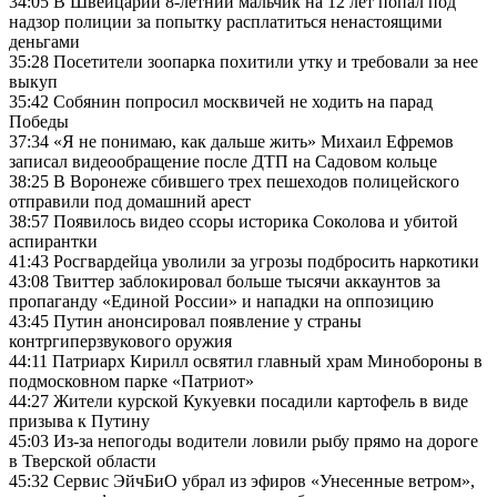
34:05 В Швейцарии 8-летний мальчик на 12 лет попал под
надзор полиции за попытку расплатиться ненастоящими
деньгами
35:28 Посетители зоопарка похитили утку и требовали за нее
выкуп
35:42 Собянин попросил москвичей не ходить на парад
Победы
37:34 «Я не понимаю, как дальше жить» Михаил Ефремов
записал видеообращение после ДТП на Садовом кольце
38:25 В Воронеже сбившего трех пешеходов полицейского
отправили под домашний арест
38:57 Появилось видео ссоры историка Соколова и убитой
аспирантки
41:43 Росгвардейца уволили за угрозы подбросить наркотики
43:08 Твиттер заблокировал больше тысячи аккаунтов за
пропаганду «Единой России» и нападки на оппозицию
43:45 Путин анонсировал появление у страны
контргиперзвукового оружия
44:11 Патриарх Кирилл освятил главный храм Минобороны в
подмосковном парке «Патриот»
44:27 Жители курской Кукуевки посадили картофель в виде
призыва к Путину
45:03 Из-за непогоды водители ловили рыбу прямо на дороге
в Тверской области
45:32 Сервис ЭйчБиО убрал из эфиров «Унесенные ветром»,