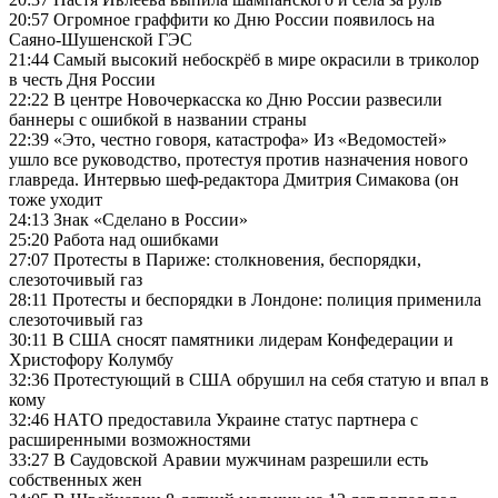
20:57 Огромное граффити ко Дню России появилось на
Саяно-Шушенской ГЭС
21:44 Самый высокий небоскрёб в мире окрасили в триколор
в честь Дня России
22:22 В центре Новочеркасска ко Дню России развесили
баннеры с ошибкой в названии страны
22:39 «Это, честно говоря, катастрофа» Из «Ведомостей»
ушло все руководство, протестуя против назначения нового
главреда. Интервью шеф-редактора Дмитрия Симакова (он
тоже уходит
24:13 Знак «Сделано в России»
25:20 Работа над ошибками
27:07 Протесты в Париже: столкновения, беспорядки,
слезоточивый газ
28:11 Протесты и беспорядки в Лондоне: полиция применила
слезоточивый газ
30:11 В США сносят памятники лидерам Конфедерации и
Христофору Колумбу
32:36 Протестующий в США обрушил на себя статую и впал в
кому
32:46 НАТО предоставила Украине статус партнера с
расширенными возможностями
33:27 В Саудовской Аравии мужчинам разрешили есть
собственных жен