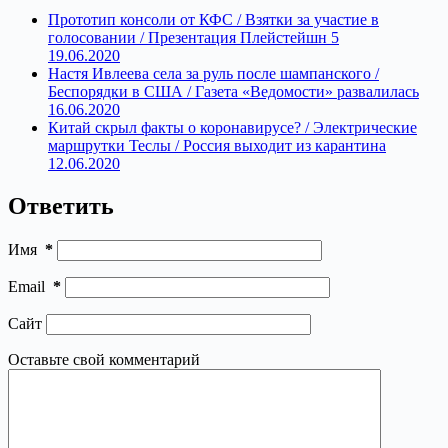
Прототип консоли от КФС / Взятки за участие в
голосовании / Презентация Плейстейшн 5
19.06.2020
Настя Ивлеева села за руль после шампанского /
Беспорядки в США / Газета «Ведомости» развалилась
16.06.2020
Китай скрыл факты о коронавирусе? / Электрические
маршрутки Теслы / Россия выходит из карантина
12.06.2020
Ответить
Имя
*
Email
*
Сайт
Оставьте свой комментарий