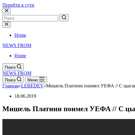
Перейти к сути
Home
NEWS FROM
Home
Поиск
NEWS FROM
Поиск
Меню
Главная
LEBEDEV
Мишель Платини поимел УЕФА // С цыган
18.06.2019
Мишель Платини поимел УЕФА // С цыг